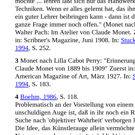
möchte ... lehren läßt sich nur das Handwerk
Techniken. Wenn er alles gelernt hat, das ih
ein guter Lehrer beibringen kann - dann ist d
ganze Frage immer noch offen." (Monet nac
Walter Pach: Im Atelier von Claude Monet. 
in: Scribner's Magazine, Juni 1908. In:
Stuc
1994
, S. 252.
3
Monet nach Lilla Cabot Perry: "Erinnerun
Claude Monet von 1889 bis 1909" Zuerst in
American Magazine of Art, März 1927. In:
1994
, S. 183.
4
Boehm, 1986
, S. 118.
Problematisch an der Vorstellung von einem
unschuldigen Auge ist, daß in ihr noch ein R
Suche nach 'objektiver Wahrheit' verborgen l
Die Idee, das Künstlerauge allein vermöchte