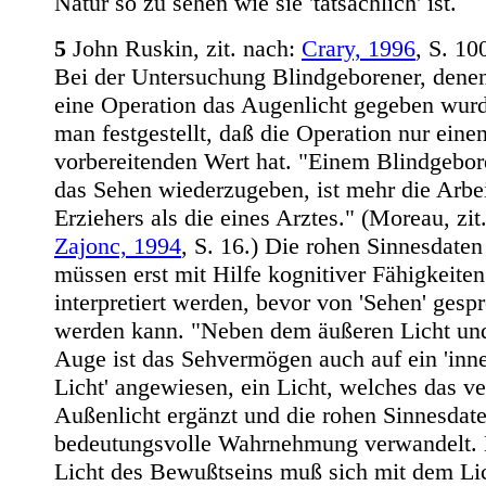
Natur so zu sehen wie sie 'tatsächlich' ist.
5
John Ruskin, zit. nach:
Crary, 1996
, S. 10
Bei der Untersuchung Blindgeborener, dene
eine Operation das Augenlicht gegeben wurd
man festgestellt, daß die Operation nur eine
vorbereitenden Wert hat. "Einem Blindgebo
das Sehen wiederzugeben, ist mehr die Arbei
Erziehers als die eines Arztes." (Moreau, zit
Zajonc, 1994
, S. 16.) Die rohen Sinnesdaten
müssen erst mit Hilfe kognitiver Fähigkeiten
interpretiert werden, bevor von 'Sehen' gesp
werden kann. "Neben dem äußeren Licht u
Auge ist das Sehvermögen auch auf ein 'inn
Licht' angewiesen, ein Licht, welches das ve
Außenlicht ergänzt und die rohen Sinnesdate
bedeutungsvolle Wahrnehmung verwandelt.
Licht des Bewußtseins muß sich mit dem Lic