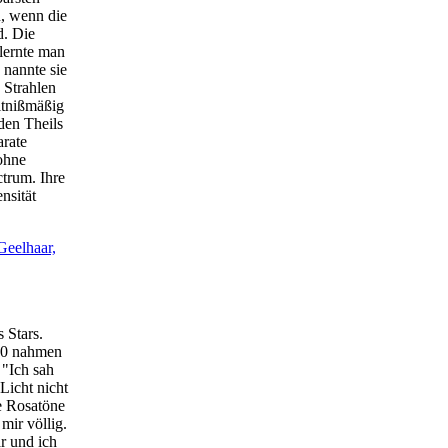
n, wenn die
d. Die
 lernte man
 nannte sie
 Strahlen
ltnißmäßig
nden Theils
arate
 ohne
trum. Ihre
ensität
Geelhaar,
 Stars.
20 nahmen
 "Ich sah
 Licht nicht
e Rosatöne
mir völlig.
r und ich