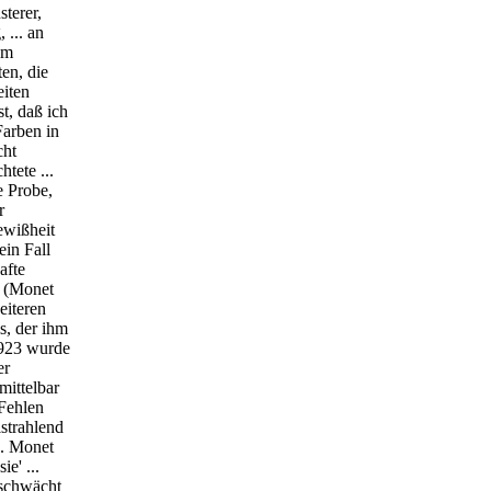
sterer,
 ... an
um
en, die
eiten
t, daß ich
Farben in
cht
tete ...
e Probe,
r
ewißheit
ein Fall
afte
" (Monet
eiteren
s, der ihm
1923 wurde
er
mittelbar
 Fehlen
lstrahlend
.. Monet
e' ...
 schwächt