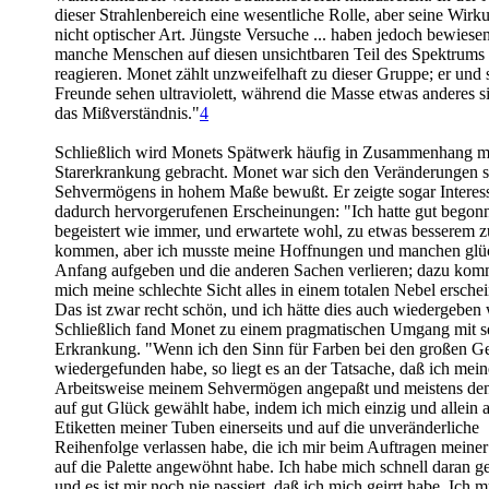
dieser Strahlenbereich eine wesentliche Rolle, aber seine Wirku
nicht optischer Art. Jüngste Versuche ... haben jedoch bewiese
manche Menschen auf diesen unsichtbaren Teil des Spektrums 
reagieren. Monet zählt unzweifelhaft zu dieser Gruppe; er und 
Freunde sehen ultraviolett, während die Masse etwas anderes s
das Mißverständnis."
4
Schließlich wird Monets Spätwerk häufig in Zusammenhang mi
Starerkrankung gebracht. Monet war sich den Veränderungen s
Sehvermögens in hohem Maße bewußt. Er zeigte sogar Interes
dadurch hervorgerufenen Erscheinungen: "Ich hatte gut begon
begeistert wie immer, und erwartete wohl, zu etwas besserem z
kommen, aber ich musste meine Hoffnungen und manchen glü
Anfang aufgeben und die anderen Sachen verlieren; dazu komm
mich meine schlechte Sicht alles in einem totalen Nebel erschei
Das ist zwar recht schön, und ich hätte dies auch wiedergeben 
Schließlich fand Monet zu einem pragmatischen Umgang mit s
Erkrankung. "Wenn ich den Sinn für Farben bei den großen Ge
wiedergefunden habe, so liegt es an der Tatsache, daß ich mein
Arbeitsweise meinem Sehvermögen angepaßt und meistens de
auf gut Glück gewählt habe, indem ich mich einzig und allein a
Etiketten meiner Tuben einerseits und auf die unveränderliche
Reihenfolge verlassen habe, die ich mir beim Auftragen meine
auf die Palette angewöhnt habe. Ich habe mich schnell daran 
und es ist mir noch nie passiert, daß ich mich geirrt habe. Ich 