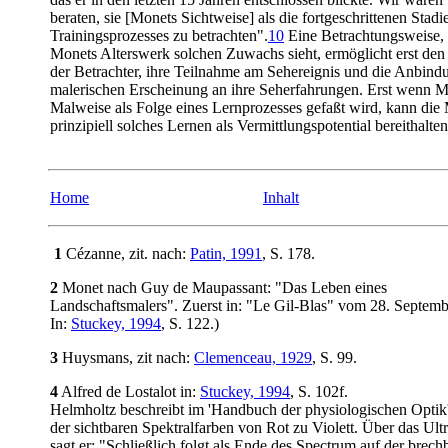
beraten, sie [Monets Sichtweise] als die fortgeschrittenen Stadi
Trainingsprozesses zu betrachten".
10
Eine Betrachtungsweise, 
Monets Alterswerk solchen Zuwachs sieht, ermöglicht erst de
der Betrachter, ihre Teilnahme am Sehereignis und die Anbind
malerischen Erscheinung an ihre Seherfahrungen. Erst wenn 
Malweise als Folge eines Lernprozesses gefaßt wird, kann die 
prinzipiell solches Lernen als Vermittlungspotential bereithalten
Home
Inhalt
1
Cézanne, zit. nach:
Patin, 1991
, S. 178.
2
Monet nach Guy de Maupassant: "Das Leben eines
Landschaftsmalers". Zuerst in: "Le Gil-Blas" vom 28. Septemb
In:
Stuckey, 1994
, S. 122.)
3
Huysmans, zit nach:
Clemenceau, 1929
, S. 99.
4
Alfred de Lostalot in:
Stuckey, 1994
, S. 102f.
Helmholtz beschreibt im 'Handbuch der physiologischen Optik'
der sichtbaren Spektralfarben von Rot zu Violett. Über das Ultr
sagt er: "Schließlich folgt als Ende des Spectrum auf der brech