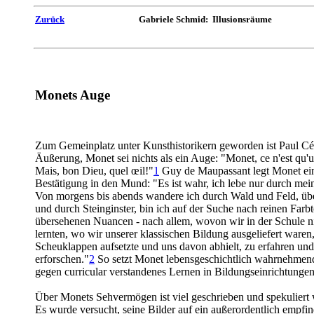
Zurück
Gabriele Schmid: Illusionsräume
Monets Auge
Zum Gemeinplatz unter Kunsthistorikern geworden ist Paul C
Äußerung, Monet sei nichts als ein Auge: "Monet, ce n'est qu'un
Mais, bon Dieu, quel œil!"
1
Guy de Maupassant legt Monet ei
Bestätigung in den Mund: "Es ist wahr, ich lebe nur durch me
Von morgens bis abends wandere ich durch Wald und Feld, üb
und durch Steinginster, bin ich auf der Suche nach reinen Far
übersehenen Nuancen - nach allem, wovon wir in der Schule n
lernten, wo wir unserer klassischen Bildung ausgeliefert waren,
Scheuklappen aufsetzte und uns davon abhielt, zu erfahren und
erforschen."
2
So setzt Monet lebensgeschichtlich wahrnehmen
gegen curricular verstandenes Lernen in Bildungseinrichtungen
Über Monets Sehvermögen ist viel geschrieben und spekuliert
Es wurde versucht, seine Bilder auf ein außerordentlich empfin