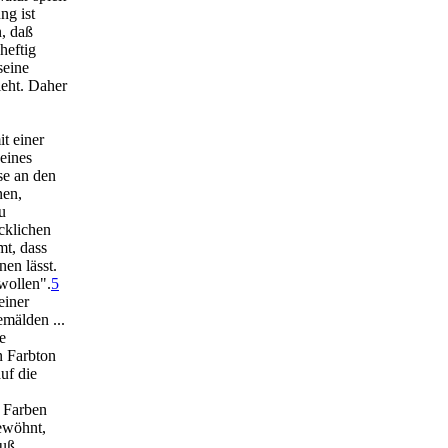
ng ist
n, daß
heftig
seine
ieht. Daher
t einer
eines
se an den
nen,
u
cklichen
t, dass
nen lässt.
wollen".
5
einer
mälden ...
e
n Farbton
uf die
r Farben
gewöhnt,
muß