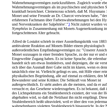
Wahrnehmungsvermögen zurückzuführen. Zugleich wurde ebe
Wahrnehmungsvermögen als im psychischen und physischen S
krankhaft bezeichnet. Clemenceau schrieb, daß M. Huysmans
Monet und seine Freunde an Dr. Charcot verwiesen habe, "'de
erfahrenen Fachmann über Farbenwahrnehmungen bei den Hys
und Nervenkranken der Salpétrière'."
3
Nicht zuletzt wurden vo
Nymphéas
in Zusammenhang mit Monets Augenerkrankung i
fortgeschrittenen Alter gebracht.
Alfred de Lostalot schrieb in einer Ausstellungskritik von 1883
ambivalente Reaktion auf Monets Bilder einem physiologisch
außerordentlichen Empfindungsvermögen zu: "Unserer Ansicht
Monet sozusagen in einer fremden Sprache, zu der nur er und e
Eingeweihte Zugang haben. Es ist keine Sprache, die erlernbar
handelt sich um etwas Instinktives, und diejenigen, die sie vers
sich über das Ausmaß ihrer Gabe nicht im klaren, wenn es den
tatsächlich eine ist. Vielleicht gelingt es uns, mit Hilfe einer rei
physikalischen Begründung, alle auf einmal zu erklären, den Ma
Bewunderer und seine Kritiker. Die Sehkraft von Monet ist
außergewöhnlich. Er sieht anders als die meisten, und da er aufri
versucht er, das Gesehene wiederzugeben. Es ist bekannt, daß 
des Lichtspektrums ein Strahlenbereich existiert, der von der 
abgehalten wird, so daß die Netzhaut ihn nicht empfängt. Dies
Strahlenbereich heißt ultraviolett, weil er über den von jederm
wahrnehmbaren violetten Strahlenbereich hinausreicht. In der N