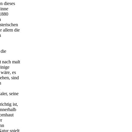
n dieses
inne
 1880
n
terischen
r allem die
m
 die
 nach malt
inige
 wäre, es
tehen, sind
n
n
ler, seine
chtig ist,
innerhalb
Hornhaut
er
ann
atur spielt