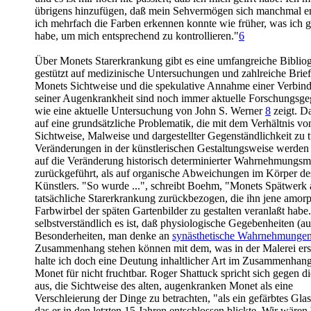
übrigens hinzufügen, daß mein Sehvermögen sich manchmal er
ich mehrfach die Farben erkennen konnte wie früher, was ich g
habe, um mich entsprechend zu kontrollieren."
6
Über Monets Starerkrankung gibt es eine umfangreiche Bibliog
gestützt auf medizinische Untersuchungen und zahlreiche Brief
Monets Sichtweise und die spekulative Annahme einer Verbin
seiner Augenkrankheit sind noch immer aktuelle Forschungsge
wie eine aktuelle Untersuchung von John S. Werner
8
zeigt. D
auf eine grundsätzliche Problematik, die mit dem Verhältnis vo
Sichtweise, Malweise und dargestellter Gegenständlichkeit zu t
Veränderungen in der künstlerischen Gestaltungsweise werden
auf die Veränderung historisch determinierter Wahrnehmungsm
zurückgeführt, als auf organische Abweichungen im Körper de
Künstlers. "So wurde ...", schreibt Boehm, "Monets Spätwerk 
tatsächliche Starerkrankung zurückbezogen, die ihn jene amor
Farbwirbel der späten Gartenbilder zu gestalten veranlaßt habe
selbstverständlich es ist, daß physiologische Gegebenheiten (a
Besonderheiten, man denke an
synästhetische Wahrnehmunge
Zusammenhang stehen können mit dem, was in der Malerei ersc
halte ich doch eine Deutung inhaltlicher Art im Zusammenhang
Monet für nicht fruchtbar. Roger Shattuck spricht sich gegen d
aus, die Sichtweise des alten, augenkranken Monet als eine
Verschleierung der Dinge zu betrachten, "als ein gefärbtes Glas
das er in den letzten 15 Jahren entschlossen blickte. Wir wären