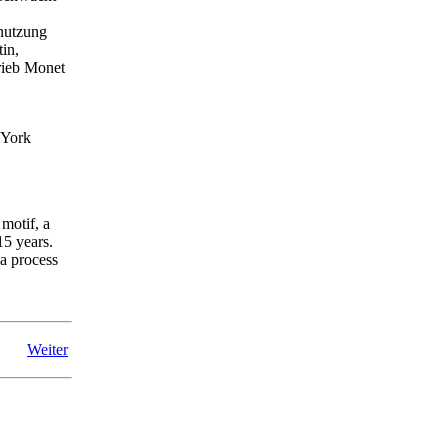
nutzung
in,
hrieb Monet
 York
 motif, a
15 years.
 a process
Weiter