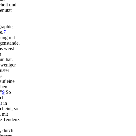
holt und
enutzt
raphie,
e.
7
dung mit
genstände,
as weist
n
un hat.
 weniger
uster
s
auf eine
phen
."
9
So
uch
n
) in
heint, so
 mit
ie Tendenz
, durch
 besser