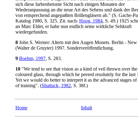
sich diese farbenbetonte Sicht nach einigen Monaten der
Wiederanpassung an die neue Art des Sehens und dank der Be
von entsprechend angepaßten Brillengläsern ab." (S. Gache-Pat
Katalog 1980, S. 325. Zit. nach:
Hoog, 1984
, S. 49.) 1925 sc
an Marc Elder, er habe nun endlich seine wirkliche Sehkraft
wiedergefunden.
8
John S. Werner: Altern mit den Augen Monets. Berlin - New
(Walter de Gruyter) 1997. Sonderveröffentlichung.
9
Boehm, 1997
, S. 283.
10
"We tend to see that vision as a kind of veil thrown over the
coloured glass, through which he peered resolutely for the last 
Yet we would do better to interpret it as the advanced stages of
of training". (
Shattuck, 1982
, S. 38f.)
Home
Inhalt