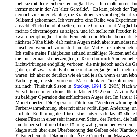
hielt sie mit der gleichen Genauigkeit fest... Ich malte immer fin
immer mehr in der Art 'alter Gemälde'... Es kam jedoch der Tag,
dem ich zu spüren glaubte, die Krankheit sei vorübergehend z
Stillstand gekommen. Ich versuchte eine Reihe von Experiment
ausschließlich darauf abzielten, mir die Grenzen und Möglichk
meines Sehvermögens zu zeigen, und ich stellte mit Freuden fes
zwar unempfänglich für die Feinheiten und Modulationen der 
nächster Nähe blieb, daß meine Augen mich aber zumindest ni
täuschten, wenn ich zurücktrat und das Motiv im Großen betrach
Ich stellte meine Fähigkeiten anhand unzähliger Skizzen auf di
die mich zunächst überzeugten, daß sich für mich Studien helle
Lichtwirkungen endgültig verboten, die mir jedoch auch die G
gaben, daß zwar zarte Farbspiele und -übergänge nicht mehr m
waren, ich aber so deutlich wie eh und je sah, wenn es um lebh
Farben ging, die sich von einer Masse dunkler Töne abhoben.
zit. nach: Thiébault-Sisson in:
Stuckey, 1994
, S. 290f.) Nach w
Verschlimmerungen konsultierte Monet 1922 einen Arzt in Pari
zu baldiger Operation des schlechteren Auges riet. Im Januar 
Monet operiert. Die Operation führte zur "Wiedergewinnung d
Farbenwahrnehmung, aber mit einer vorläufigen Änderung: un
nach der Entfernung des Linsenstars äußert sich das plötzliche
dieses Filters in einer sehr intensiven Schau der Farben, die hel
und beherrscht durch blaue Tönung wahrgenommen werden; .
klagte auch über eine Überbetonung des Gelben oder 'Xanthopsi
Entsprechend der Diagnose der Ärzte Coutela und Maawas ...