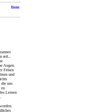
Home
ézannes
 œil...
ne
ine Augen.
er Felsen
btönen und
ichts
 die uns
 zu
des Lernen
.
 worden.
dliches