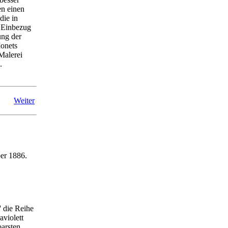
en einen
die in
n Einbezug
ung der
Monets
Malerei
.
Weiter
er 1886.
 die Reihe
aviolett
barsten