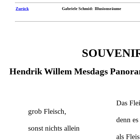
Zurück
Gabriele Schmid: Illusionsräume
SOUVENI
Hendrik Willem Mesdags Panora
Das Fleisch aus Ad
grob Fleisch,
denn es ist irdisc
sonst nichts allein
als Fleisch, das zu