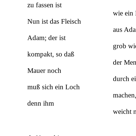
zu fassen ist
wie ein Holz oder
Nun ist das Fleisch
aus Adam der Me
Adam; der ist
grob wie die Erden
kompakt, so daß
der Mensch nit du
Mauer noch
durch eine Wand 
muß sich ein Loch
machen, dadurch e
denn ihm
weicht nicht
Li