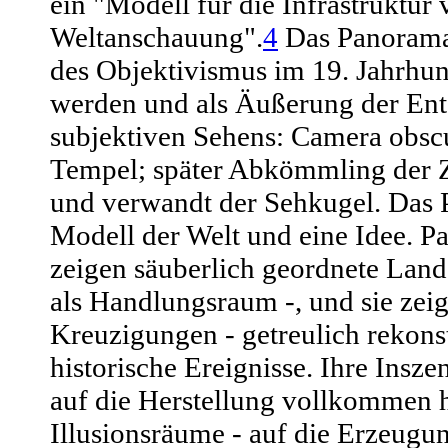
ein "Modell für die Infrastruktu
Weltanschauung".
4
Das Panorama
des Objektivismus im 19. Jahrhu
werden und als Äußerung der En
subjektiven Sehens: Camera obsc
Tempel; später Abkömmling der Z
und verwandt der Sehkugel. Das 
Modell der Welt und eine Idee. 
zeigen säuberlich geordnete Lands
als Handlungsraum -, und sie zei
Kreuzigungen - getreulich rekonst
historische Ereignisse. Ihre Insze
auf die Herstellung vollkommen 
Illusionsräume - auf die Erzeugung