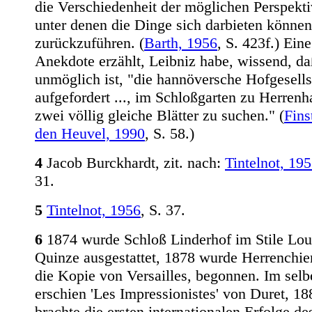
die Verschiedenheit der möglichen Perspekti
unter denen die Dinge sich darbieten können
zurückzuführen. (
Barth, 1956
, S. 423f.) Eine
Anekdote erzählt, Leibniz habe, wissend, da
unmöglich ist, "die hannöversche Hofgesells
aufgefordert ..., im Schloßgarten zu Herren
zwei völlig gleiche Blätter zu suchen." (
Fins
den Heuvel, 1990
, S. 58.)
4
Jacob Burckhardt, zit. nach:
Tintelnot, 19
31.
5
Tintelnot, 1956
, S. 37.
6
1874 wurde Schloß Linderhof im Stile Lou
Quinze ausgestattet, 1878 wurde Herrenchi
die Kopie von Versailles, begonnen. Im selb
erschien 'Les Impressionistes' von Duret, 18
brachte die ersten internationalen Erfolge de