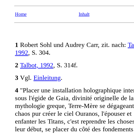
Home
Inhalt
1
Robert Sohl und Audrey Carr, zit. nach:
Ta
1992
, S. 304.
2
Talbot, 1992
, S. 314f.
3
Vgl.
Einleitung
.
4
"Placer une installation holographique inte
sous l'égide de Gaia, divinité originelle de la
mythologie greque, Terre-Mère se dégageant
chaos pur créer le ciel Ouranos, l'épouser et
enfanter les Titans, c'est reprendre les chose
leur début, se placer du côté des fondements