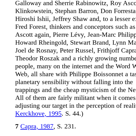
Galloway and Sherrie Rabinowitz, Roy Asco
Klinkowstein, Stephan Barron, Don Forresta
Hiroshi Ishii, Jeffrey Shaw and, to a lesser e
Fred Forest, thinkers and conceptors such a
Ascott again, Pierre Lévy, Jean-Marc Philip
Howard Rheingold, Stewart Brand, Lynn Ma
Joel de Rosnay, Peter Russel, Frithjoff Capr
Theodor Roszak and a richly growing numbe
people, many on the internet and the Word 
Web, all share with Philippe Boissonnet a tas
planetary sensibility without falling into the
trappings and the cheap mysticism of the N
All of them are fairly militant when it comes
adjusting our target in the perception of reali
Kerckhove, 1995
. S. 44.)
7
Capra, 1987
, S. 231.