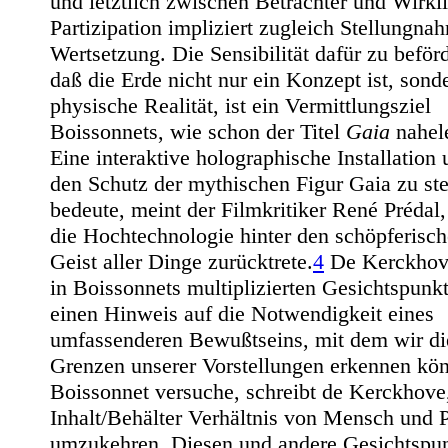
und letztlich zwischen Betrachter und Wirkli
Partizipation impliziert zugleich Stellungna
Wertsetzung. Die Sensibilität dafür zu beför
daß die Erde nicht nur ein Konzept ist, sond
physische Realität, ist ein Vermittlungsziel
Boissonnets, wie schon der Titel
Gaia
nahele
Eine interaktive holographische Installation 
den Schutz der mythischen Figur Gaia zu ste
bedeute, meint der Filmkritiker René Prédal,
die Hochtechnologie hinter den schöpferisc
Geist aller Dinge zurücktrete.
4
De Kerckhove
in Boissonnets multiplizierten Gesichtspunk
einen Hinweis auf die Notwendigkeit eines
umfassenderen Bewußtseins, mit dem wir di
Grenzen unserer Vorstellungen erkennen kön
Boissonnet versuche, schreibt de Kerckhove
Inhalt/Behälter Verhältnis von Mensch und P
umzukehren. Diesen und andere Gesichtspu