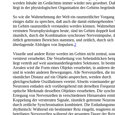
werden Inhalte im Gedächtnis immer wieder neu geordnet. Daß 
liegt in der physiologischen Organisation des Gehirns begründe
So wie die Wahrnehmung der Welt ein raumzeitlicher Vorgang i
einiges dafür zu sprechen, daß auch die damit einhergehenden
im Gehirn raumzeitlich verstanden werden können. Wahrnehm
vermuten Neurophysiologen heute, sind im Gehirn doppelt kodi
räumlich, durch die Kombination synchroner Nervenimpulse, d
örtlich getrennten Bereichen stammen, und zeitlich, durch sich
überlagernde Abfolgen von Impulsen.
2
Visuelle und andere Reize werden im Gehirn nicht zentral, son
verstreut verarbeitet. Die Verarbeitung von Seheindrücken beis
liegt verteilt auf weit auseinanderliegenden Sektionen. In best
Arealen wird die Form eines Objekts verarbeitet, in anderen d
und in wieder anderen Bewegungen. Alle Nervenzellen, die tro
räumlicher Distanz auf ein Objekt ansprechen, werden durch
gleichgeschaltete Oszillationen vereint: Abseits voneinander g
Neuronen entladen sich vorübergehend mit derselben Frequenz
optische Merkmale desselben Objektes verarbeiten. Die synch
Erregung von Nervenzellen in verschiedenen Hirnarealen ermög
Koppelung der verstreuten Signale, räumlich getrennte Neuro
durch zeitliche Synchronisation kombiniert. Die Entladungsmus
rhythmisch: Während ein bestimmter Reiz eingeht, reagieren nic
beteiligten Nervenzellen während der gesamten Dauer der Re