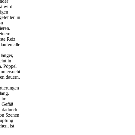
ender
t wird.
tigen
efehler' in
on
ieren.
 einem
ste Reiz
laufen alle
länger,
int in
n. Pöppel
 untersucht
en dauern,
ntierungen
lang.
g im
s Gefäß
, dadurch
 von Szenen
nüpfung
hen, ist