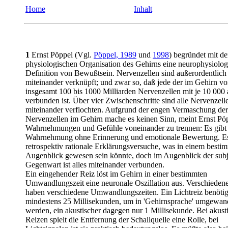
Home
Inhalt
1
Ernst Pöppel (Vgl.
Pöppel, 1989
und
1998
) begründet mit de
physiologischen Organisation des Gehirns eine neurophysiolog
Definition von Bewußtsein. Nervenzellen sind außerordentlic
miteinander verknüpft; und zwar so, daß jede der im Gehirn v
insgesamt 100 bis 1000 Milliarden Nervenzellen mit je 10 000
verbunden ist. Über vier Zwischenschritte sind alle Nervenzell
miteinander verflochten. Aufgrund der engen Vermaschung der
Nervenzellen im Gehirn mache es keinen Sinn, meint Ernst Pö
Wahrnehmungen und Gefühle voneinander zu trennen: Es gibt
Wahrnehmung ohne Erinnerung und emotionale Bewertung. Es
retrospektiv rationale Erklärungsversuche, was in einem besti
Augenblick gewesen sein könnte, doch im Augenblick der subj
Gegenwart ist alles miteinander verbunden.
Ein eingehender Reiz löst im Gehirn in einer bestimmten
Umwandlungszeit eine neuronale Oszillation aus. Verschieden
haben verschiedene Umwandlungszeiten. Ein Lichtreiz benötig
mindestens 25 Millisekunden, um in 'Gehirnsprache' umgewand
werden, ein akustischer dagegen nur 1 Millisekunde. Bei akust
Reizen spielt die Entfernung der Schallquelle eine Rolle, bei