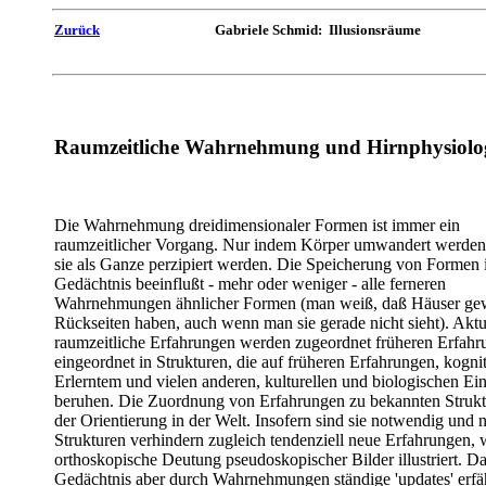
Zurück
Gabriele Schmid: Illusionsräume
Raumzeitliche Wahrnehmung und Hirnphysiolo
Die Wahrnehmung dreidimensionaler Formen ist immer ein
raumzeitlicher Vorgang. Nur indem Körper umwandert werden
sie als Ganze perzipiert werden. Die Speicherung von Formen
Gedächtnis beeinflußt - mehr oder weniger - alle ferneren
Wahrnehmungen ähnlicher Formen (man weiß, daß Häuser ge
Rückseiten haben, auch wenn man sie gerade nicht sieht). Aktu
raumzeitliche Erfahrungen werden zugeordnet früheren Erfah
eingeordnet in Strukturen, die auf früheren Erfahrungen, kogni
Erlerntem und vielen anderen, kulturellen und biologischen Ei
beruhen. Die Zuordnung von Erfahrungen zu bekannten Strukt
der Orientierung in der Welt. Insofern sind sie notwendig und n
Strukturen verhindern zugleich tendenziell neue Erfahrungen, 
orthoskopische Deutung pseudoskopischer Bilder illustriert. D
Gedächtnis aber durch Wahrnehmungen ständige 'updates' erfäh