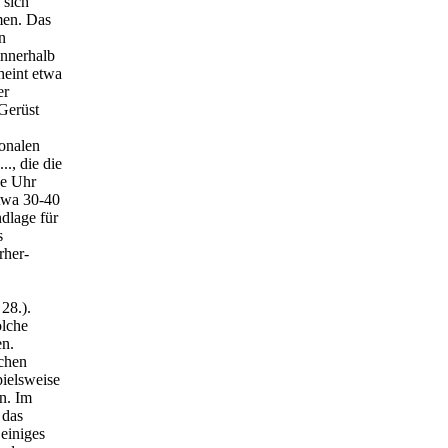
 sich
men. Das
n
innerhalb
heint etwa
er
 Gerüst
onalen
., die die
se Uhr
etwa 30-40
dlage für
s
rher-
28.).
olche
en.
schen
pielsweise
n. Im
 das
einiges