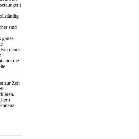
ssetzungen)
ollständig
cher sind
n
s ganze
ie
Ein neues
n
t aber die
lte
t zur Zeit
lls
klären.
chern
 Tendenz