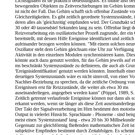
Lichtsignalen ist sie praktisch bedeutungslos. Es müßte also bei
bewegenden Objekten zu Zeitverschiebungen im Gehirn kom
ist nicht der Fall. Das Gehirn schafft sich offenbar Zustände vo
Gleichzeitigkeiten. Es gibt zeitlich geordnete Systemzustände, 
deren alles als 'gleichzeitig' empfunden wird. Der Grundtakt sc
30 oder 40 tausendstel Sekunden lang zu sein. Offenbar liegt d
Reizverarbeitung ein oszillatorischer Prozeß zugrunde, der ein
bereitstellt, mit dessen Hilfe Ereignisse identifiziert und zeitlich
aufeinander bezogen werden können. "Mit einem solchen neur
Oszillator steht dem Gehirn gleichsam eine Uhr zur Verfügung ..
Aktivität in den einzelnen Modulen synchronisieren kann. Die
könnte auch dazu genutzt werden, für das Gehirn jeweils auf 
ms beschränkt Systemzustände zu definieren, die auch als Grun
'Ereignisidentifikation' genutzt werden könnten. Innerhalb eine
derartigen Systemzustands wäre es nicht sinnvoll, von einer Vo
Nachher-Beziehung zu sprechen, da die zeitliche Ordnung von
Ereignissen erst für Reizzustände, die weiter als etwa 30 ms
auseinanderliegen, angegeben werden kann" (Pöppel, 1989, S. 
Zeitlich getrennt verlaufende Ereignisse können nur dann als s
erkannt werden, wenn sie länger als diese Zeit auseinanderlieg
Der Takt der Signalverarbeitung im Hirn bestimmt den motori
Output in vielerlei Hinsicht. Sprachlaute - Phoneme - sind beis
meist einen 'Systemzustand' lang - etwa 20 bis 30 Millisekunde
Gegensatz zur gleichförmig fließenden mathematischen Zeit ist
subjektive Empfinden bestimmt durch Zeitabfolgen. Es scheint 