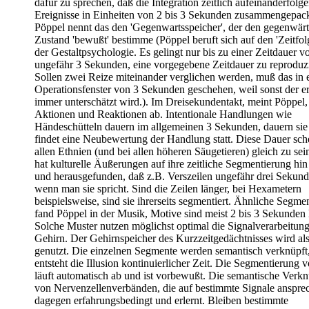
dafür zu sprechen, daß die Integration zeitlich aufeinanderfolg
Ereignisse in Einheiten von 2 bis 3 Sekunden zusammengepack
Pöppel nennt das den 'Gegenwartsspeicher', der den gegenwär
Zustand 'bewußt' bestimme (Pöppel beruft sich auf den 'Zeitfolg
der Gestaltpsychologie. Es gelingt nur bis zu einer Zeitdauer v
ungefähr 3 Sekunden, eine vorgegebene Zeitdauer zu reproduz
Sollen zwei Reize miteinander verglichen werden, muß das in
Operationsfenster von 3 Sekunden geschehen, weil sonst der er
immer unterschätzt wird.). Im Dreisekundentakt, meint Pöppel, 
Aktionen und Reaktionen ab. Intentionale Handlungen wie
Händeschütteln dauern im allgemeinen 3 Sekunden, dauern sie 
findet eine Neubewertung der Handlung statt. Diese Dauer sche
allen Ethnien (und bei allen höheren Säugetieren) gleich zu sei
hat kulturelle Äußerungen auf ihre zeitliche Segmentierung hin
und herausgefunden, daß z.B. Verszeilen ungefähr drei Sekund
wenn man sie spricht. Sind die Zeilen länger, bei Hexametern
beispielsweise, sind sie ihrerseits segmentiert. Ähnliche Segme
fand Pöppel in der Musik, Motive sind meist 2 bis 3 Sekunden 
Solche Muster nutzen möglichst optimal die Signalverarbeitun
Gehirn. Der Gehirnspeicher des Kurzzeitgedächtnisses wird al
genutzt. Die einzelnen Segmente werden semantisch verknüpft
entsteht die Illusion kontinuierlicher Zeit. Die Segmentierung
läuft automatisch ab und ist vorbewußt. Die semantische Verk
von Nervenzellenverbänden, die auf bestimmte Signale ansprec
dagegen erfahrungsbedingt und erlernt. Bleiben bestimmte