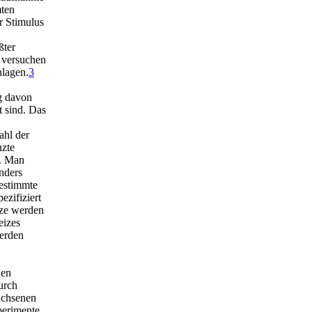
mten
r Stimulus
ßter
d versuchen
lagen.
3
ng davon
 sind. Das
ahl der
nzte
n. Man
nders
bestimmte
ezifiziert
ze werden
eizes
werden
hen
urch
achsenen
perimente