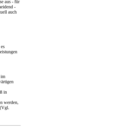
 aus - für
heidend -
ntuell auch
 es
Leistungen
 im
ärtigen
ß in
en werden,
(Vgl.