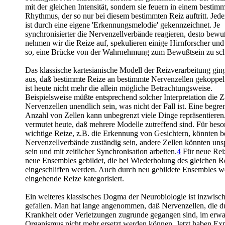
mit der gleichen Intensität, sondern sie feuern in einem bestim
Rhythmus, der so nur bei diesem bestimmten Reiz auftritt. Jede
ist durch eine eigene 'Erkennungsmelodie' gekennzeichnet. Je
synchronisierter die Nervenzellverbände reagieren, desto bewu
nehmen wir die Reize auf, spekulieren einige Hirnforscher un
so, eine Brücke von der Wahrnehmung zum Bewußtsein zu sch
Das klassische kartesianische Modell der Reizverarbeitung gi
aus, daß bestimmte Reize an bestimmte Nervenzellen gekoppelt
ist heute nicht mehr die allein mögliche Betrachtungsweise.
Beispielsweise müßte entsprechend solcher Interpretation die Z
Nervenzellen unendlich sein, was nicht der Fall ist. Eine begre
Anzahl von Zellen kann unbegrenzt viele Dinge repräsentiere
vermutet heute, daß mehrere Modelle zutreffend sind. Für beso
wichtige Reize, z.B. die Erkennung von Gesichtern, könnten 
Nervenzellverbände zuständig sein, andere Zellen könnten unsp
sein und mit zeitlicher Synchronisation arbeiten.
4
Für neue Rei
neue Ensembles gebildet, die bei Wiederholung des gleichen R
eingeschliffen werden. Auch durch neu gebildete Ensembles 
eingehende Reize kategorisiert.
Ein weiteres klassisches Dogma der Neurobiologie ist inzwisc
gefallen. Man hat lange angenommen, daß Nervenzellen, die d
Krankheit oder Verletzungen zugrunde gegangen sind, im erw
Organismus nicht mehr ersetzt werden können. Jetzt haben Ex