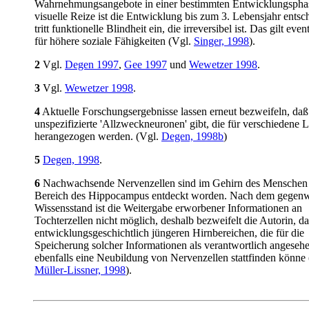
Wahrnehmungsangebote in einer bestimmten Entwicklungsphase
visuelle Reize ist die Entwicklung bis zum 3. Lebensjahr entsc
tritt funktionelle Blindheit ein, die irreversibel ist. Das gilt eve
für höhere soziale Fähigkeiten (Vgl.
Singer, 1998
).
2
Vgl.
Degen 1997
,
Gee 1997
und
Wewetzer 1998
.
3
Vgl.
Wewetzer 1998
.
4
Aktuelle Forschungsergebnisse lassen erneut bezweifeln, daß
unspezifizierte 'Allzweckneuronen' gibt, die für verschiedene 
herangezogen werden. (Vgl.
Degen, 1998b
)
5
Degen, 1998
.
6
Nachwachsende Nervenzellen sind im Gehirn des Menschen
Bereich des Hippocampus entdeckt worden. Nach dem gegenw
Wissensstand ist die Weitergabe erworbener Informationen an
Tochterzellen nicht möglich, deshalb bezweifelt die Autorin, da
entwicklungsgeschichtlich jüngeren Hirnbereichen, die für die
Speicherung solcher Informationen als verantwortlich angeseh
ebenfalls eine Neubildung von Nervenzellen stattfinden könne 
Müller-Lissner, 1998
).