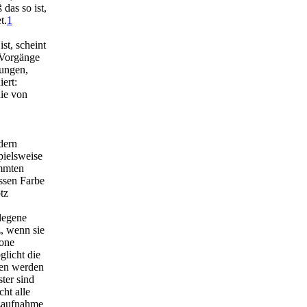
das so ist,
t.
1
st, scheint
 Vorgänge
ungen,
ert:
ie von
dern
pielsweise
immten
essen Farbe
tz
elegene
, wenn sie
rone
licht die
nen werden
ter sind
ht alle
izaufnahme