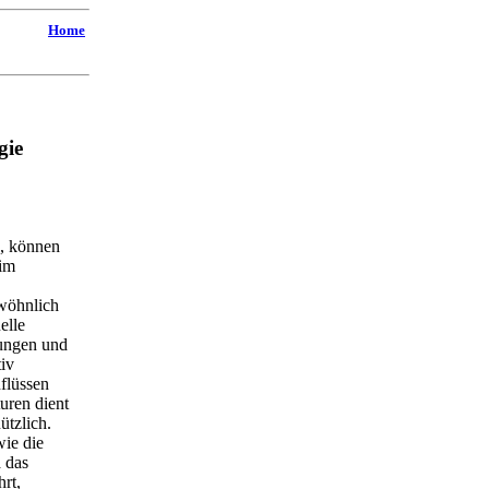
Home
gie
, können
 im
wöhnlich
elle
rungen und
tiv
nflüssen
uren dient
ützlich.
wie die
a das
rt,