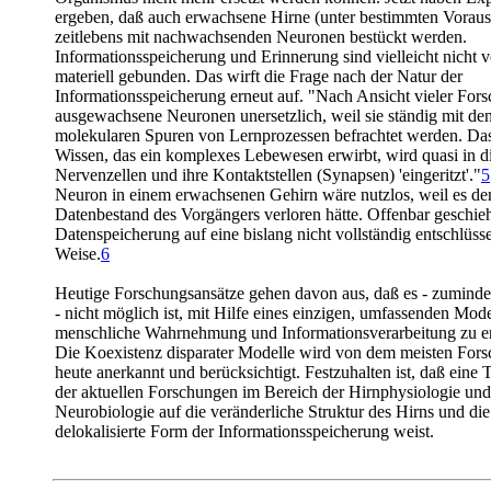
ergeben, daß auch erwachsene Hirne (unter bestimmten Vorau
zeitlebens mit nachwachsenden Neuronen bestückt werden.
Informationsspeicherung und Erinnerung sind vielleicht nicht v
materiell gebunden. Das wirft die Frage nach der Natur der
Informationsspeicherung erneut auf. "Nach Ansicht vieler Fors
ausgewachsene Neuronen unersetzlich, weil sie ständig mit de
molekularen Spuren von Lernprozessen befrachtet werden. Da
Wissen, das ein komplexes Lebewesen erwirbt, wird quasi in d
Nervenzellen und ihre Kontaktstellen (Synapsen) 'eingeritzt'."
5
Neuron in einem erwachsenen Gehirn wäre nutzlos, weil es de
Datenbestand des Vorgängers verloren hätte. Offenbar geschieh
Datenspeicherung auf eine bislang nicht vollständig entschlüsse
Weise.
6
Heutige Forschungsansätze gehen davon aus, daß es - zumindes
- nicht möglich ist, mit Hilfe eines einzigen, umfassenden Mode
menschliche Wahrnehmung und Informationsverarbeitung zu er
Die Koexistenz disparater Modelle wird von dem meisten Fors
heute anerkannt und berücksichtigt. Festzuhalten ist, daß eine
der aktuellen Forschungen im Bereich der Hirnphysiologie und
Neurobiologie auf die veränderliche Struktur des Hirns und die
delokalisierte Form der Informationsspeicherung weist.