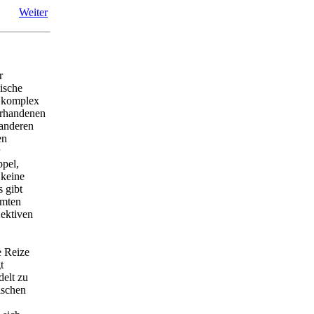
Weiter
r
ische
h komplex
orhandenen
 anderen
en
ppel,
 keine
 gibt
mmten
ektiven
e Reize
t
elt zu
ischen