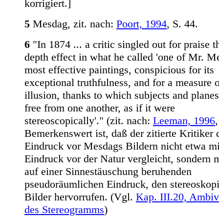
korrigiert.]
5
Mesdag, zit. nach:
Poort, 1994
, S. 44.
6
"In 1874 ... a critic singled out for praise t
depth effect in what he called 'one of Mr. M
most effective paintings, conspicious for its
exceptional truthfulness, and for a measure 
illusion, thanks to which subjects and plane
free from one another, as if it were
stereoscopically'." (zit. nach:
Leeman, 1996
,
Bemerkenswert ist, daß der zitierte Kritiker 
Eindruck vor Mesdags Bildern nicht etwa m
Eindruck vor der Natur vergleicht, sondern 
auf einer Sinnestäuschung beruhenden
pseudoräumlichen Eindruck, den stereoskop
Bilder hervorrufen. (Vgl.
Kap. III.20, Ambiv
des Stereogramms
)