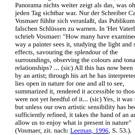
Panorama nichts weiter zeigt als das, was o
jeden Tag sichtbar war. Nur der Schreiber Ca
Vosmaer fühlte sich veranlaßt, das Publikum
falschen Schlüssen zu warnen. In 'Het Vaterl
schrieb Vosmaer: "How many have examined
way a painter sees it, studying the light and
effects, savouring the splendour of the
surroundings, observing the colours and tona
relationships? ... (sic) All this has now been
by an artist; through his art he has interpret
lies open in nature for one and all to see,
summarized it, rendered it accessible to tho
were not yet heedful of it... (sic) Yes, it was 
but unless our own artistic sensibility has b
sufficiently refined, it takes the hand of an ar
allow us to enjoy what is present in nature"
(Vosmaer, zit. nach:
Leeman, 1996
, S. 53.).