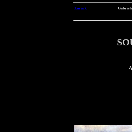
Zurück
Gabriel
SO
A